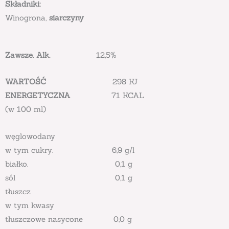
Składniki:
Winogrona,
s
iarczyny
Zawsze. Alk.
12,5%
WARTOŚĆ
298 KJ
ENERGETYCZNA
71 KCAL
(w 100 ml)
węglowodany
w tym cukry. 6,9 g/l
białko. 0,1 g
sól 0,1 g
tłuszcz
w tym kwasy
tłuszczowe nasycone 0,0 g