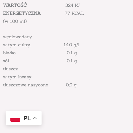
WARTOŚĆ
324 KJ
ENERGETYCZNA
77 KCAL
(w 100 ml)
węglowodany
w tym cukry. 14,0 g/l
białko. 0,1 g
sól 0,1 g
tłuszcz
w tym kwasy
tłuszczowe nasycone 0,0 g
PL