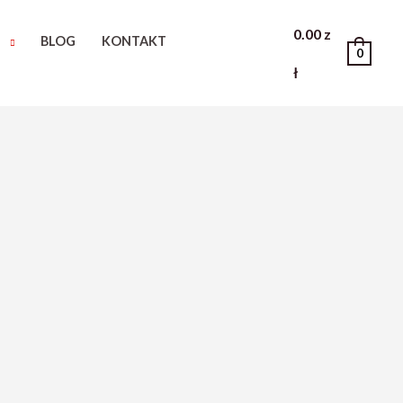
0.00
z
M
BLOG
KONTAKT
0
ł