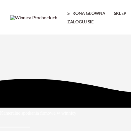
Przejdź
do
STRONA GŁÓWNA
SKLEP
treści
ZALOGUJ SIĘ
Kameralne spotkania firmowe w winnicy