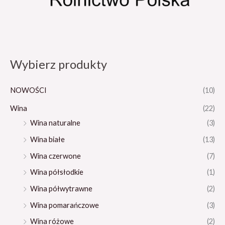
Wybierz produkty
NOWOŚCI
(10)
Wina
(22)
Wina naturalne
(3)
Wina białe
(13)
Wina czerwone
(7)
Wina półsłodkie
(1)
Wina półwytrawne
(2)
Wina pomarańczowe
(3)
Wina różowe
(2)