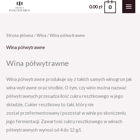
Przejdź
0
0.00
zł
do
treści
Strona główna
/
Wina
/ Wina półwytrawne
Wina półwytrawne
Wina półwytrawne
Wina półwytrawne produkuje się z takich samych winogron jak
wina wytrawne oraz słodkie. O tym, czy wino można nazwać
półwytrawnych przesądza ilość cukru resztkowego w jego
składzie. Cukier resztkowy to taki, który nie
został przefermentowany i pozostał w winie po skończeniu
jego fermentacji. Zawartość cukru resztkowego w winach
półwytrawnych wynosi od 4 do 12 g/l.