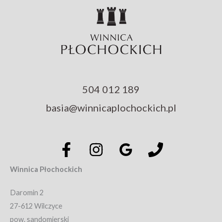
504 012 189
basia@winnicaplochockich.pl
Winnica Płochockich
Daromin 2
27-612 Wilczyce
pow. sandomierski