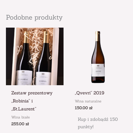
Podobne produkty
Zestaw prezentowy
„Qvevri” 2019
„Robinia” i
Wina naturalne
150.00
zł
„St.Laurent”
Wina białe
Kup i zdobądź 150
255.00
zł
punkty!