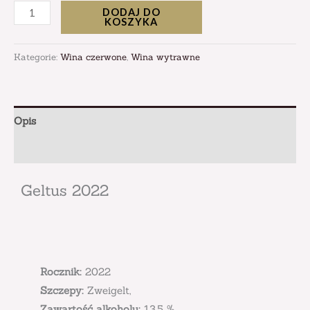
DODAJ DO
KOSZYKA
Kategorie:
Wina czerwone
,
Wina wytrawne
Opis
Informacje dodatkowe
Geltus 2022
Rocznik:
2022
Szczepy:
Zweigelt,
Zawartość alkoholu:
13,5 %