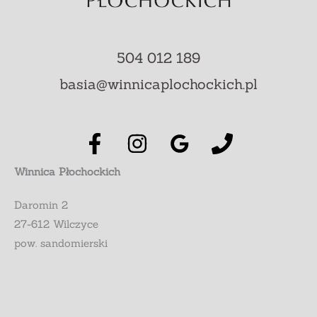
504 012 189
basia@winnicaplochockich.pl
Winnica Płochockich
Daromin 2
27-612 Wilczyce
pow. sandomierski