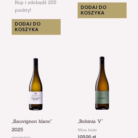
Kup i zdobądź 255
DODAJ DO
punkty!
KOSZYKA
DODAJ DO
KOSZYKA
„Sauvignon blanc”
„Robinia V”
2025
Wina białe
105.00
zł