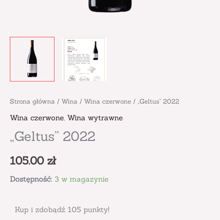
Strona główna
/
Wina
/
Wina czerwone
/ „Geltus” 2022
Wina czerwone
,
Wina wytrawne
„Geltus” 2022
105.00
zł
Dostępność:
3 w magazynie
Kup i zdobądź 105 punkty!