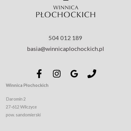
504 012 189
basia@winnicaplochockich.pl
Winnica Płochockich
Daromin 2
27-612 Wilczyce
pow. sandomierski