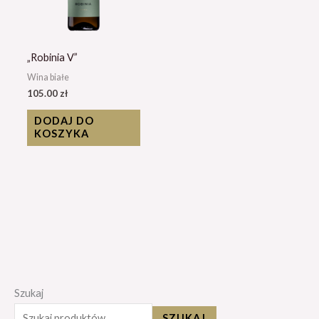
„Robinia V”
Wina białe
105.00
zł
DODAJ DO
KOSZYKA
Szukaj
SZUKAJ