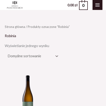
Przejdź
0
0.00
zł
do
treści
Strona główna
/ Produkty oznaczone “Robinia”
Robinia
Wyświetlanie jednego wyniku