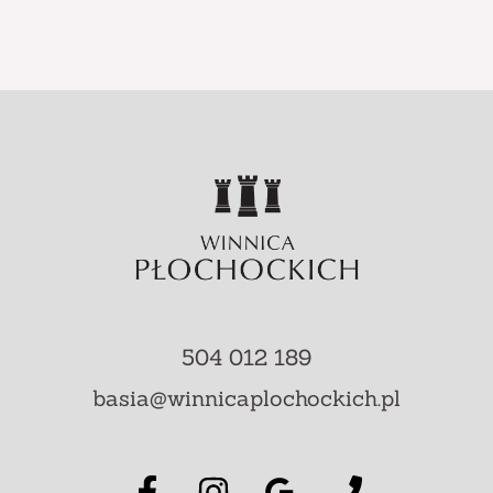
504 012 189
basia@winnicaplochockich.pl