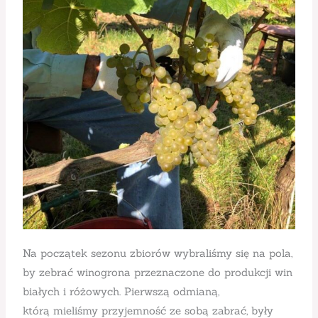
Na początek sezonu zbiorów wybraliśmy się na pola,
by zebrać winogrona przeznaczone do produkcji win
białych i różowych. Pierwszą odmianą,
którą mieliśmy przyjemność ze sobą zabrać, były